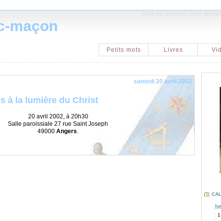
Aller au contenu
|
Aller au m
nc-maçon
Petits mots
Livres
Vi
samedi 20 avril 2002
s à la lumière du Christ
20 avril 2002, à 20h30
Salle paroissiale 27 rue Saint Joseph
49000
Angers
.
CA
lu
1