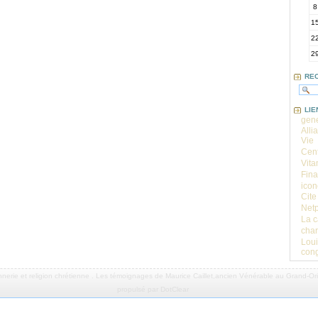
8
1
2
2
RE
LIE
gene
Alli
Vie
Cent
Vita
Fina
icon
Cite
Net
La 
char
Loui
cong
nerie
et
religion chrétienne
.
Les témoignages de Maurice Caillet,ancien Vénérable au Grand-Orie
propulsé par DotClear