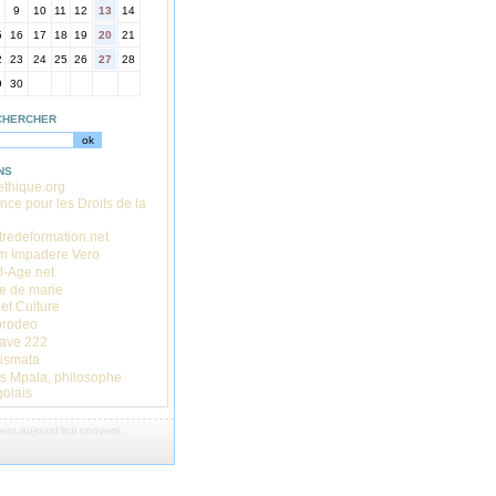
9
10
11
12
13
14
5
16
17
18
19
20
21
2
23
24
25
26
27
28
9
30
CHERCHER
NS
thique.org
ance pour les Droits de la
redeformation.net
m Impadere Vero
l-Age.net
e de marie
 et Culture
prodeo
cave 222
ismata
s Mpala, philosophe
olais
nt,aujourd'hui converti
.