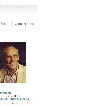
enu
|
Aller à la recherche
déos
Conférences
LENDRIER
«
avril 2002
»
n
mar
mer
jeu
ven
sam
dim
2
3
4
5
6
7