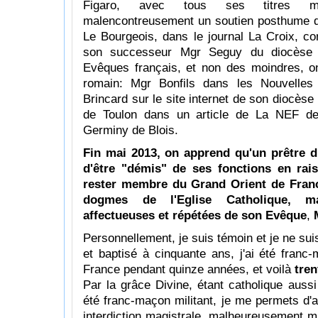
Figaro, avec tous ses titres ma
malencontreusement un soutien posthume 
Le Bourgeois, dans le journal La Croix, co
son successeur Mgr Seguy du diocèse d
Evêques français, et non des moindres, o
romain: Mgr Bonfils dans les Nouvelles 
Brincard sur le site internet de son diocè
de Toulon dans un article de La NEF d
Germiny de Blois.
Fin mai 2013, on apprend qu'un prêtre d
d'être "démis" de ses fonctions en rai
rester membre du Grand Orient de Franc
dogmes de l'Eglise Catholique, ma
affectueuses et répétées de son Evêque
,
Personnellement, je suis témoin et je ne sui
et baptisé à cinquante ans, j'ai été fran
France pendant quinze années, et voilà
tren
Par la grâce Divine, étant catholique aussi 
été franc-maçon militant, je me permets d'a
interdiction magistrale, malheureusement 