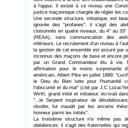
à l'appui. Il existe à ce niveau une Const
justice maçonnique chargée de régler les co
Une seconde structure, initiatique, est be
ignorée des "profanes": il s'agit des ate
cloisonnés en quatre niveaux, du 4° au 33° 
(REAA), sans communication des ateli
inférieurs. Le recrutement d'un niveau à l'aut
la gestion de cet ensemble est assuré par un
inconnus des maçons de base et encore plu
par un Grand Commandeur élu à vie. N
affirmation pour le moins surprenante
américain, Albert Pike en juillet 1889: "Luci
le Dieu du Bien lutte pour l'humanité c
l'obscurité et du mal" (cité par J.C Lozac'h
Wirth, grand initié et initiateur, écrivait d
"...le Serpent inspirateur de désobéissanc
révolte, fut maudit par les anciens théocr
honneur parmi les initiés".
La troisième structure n'a même pas de 
obédiences: il s'agit des fraternelles qui 