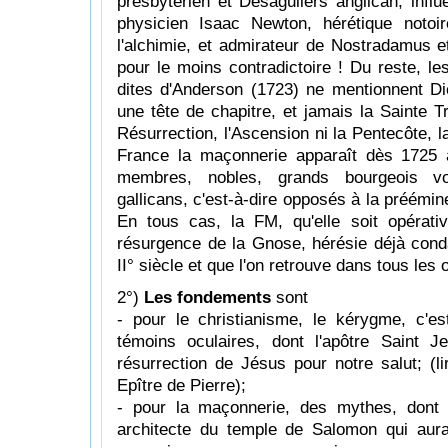
presbytérien et Désaguliers anglican, infl
physicien Isaac Newton, hérétique notoir
l'alchimie, et admirateur de Nostradamus e
pour le moins contradictoire ! Du reste, les
dites d'Anderson (1723) ne mentionnent Di
une tête de chapitre, et jamais la Sainte Tri
Résurrection, l'Ascension ni la Pentecôte, l
France la maçonnerie apparaît dès 1725 
membres, nobles, grands bourgeois voi
gallicans, c'est-à-dire opposés à la préém
En tous cas, la FM, qu'elle soit opérati
résurgence de la Gnose, hérésie déjà con
II° siècle et que l'on retrouve dans tous les 
2°)
Les fondements
sont
- pour le christianisme, le kérygme, c'es
témoins oculaires, dont l'apôtre Saint 
résurrection de Jésus pour notre salut; (l
Epître de Pierre);
- pour la maçonnerie, des mythes, dont 
architecte du temple de Salomon qui aura