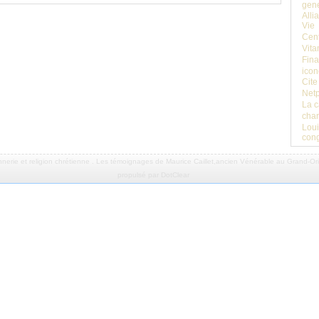
gene
Alli
Vie
Cent
Vita
Fina
icon
Cite
Net
La 
char
Loui
cong
nerie
et
religion chrétienne
.
Les témoignages de Maurice Caillet,ancien Vénérable au Grand-Orie
propulsé par DotClear