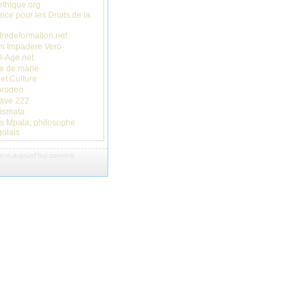
thique.org
ance pour les Droits de la
redeformation.net
m Impadere Vero
l-Age.net
e de marie
 et Culture
prodeo
cave 222
ismata
s Mpala, philosophe
olais
nt,aujourd'hui converti
.