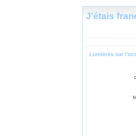
J'étais fra
Lumières sur l'oc
C
E