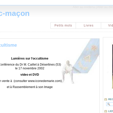
Aller au contenu
|
Aller au m
nc-maçon
Petits mots
Livres
Vi
cultisme
Lumières sur l'occultisme
onférence du Dr M. Caillet à Désertines (53)
le 17 novembre 2002
video et DVD
n vente à (consulter www.iconedemarie.com)
et à Rassemblement à son Image
RE
LIE