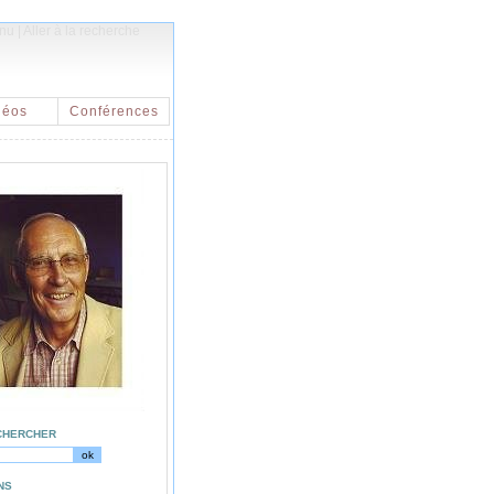
enu
|
Aller à la recherche
déos
Conférences
CHERCHER
NS